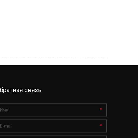
братная связь ­
*
*