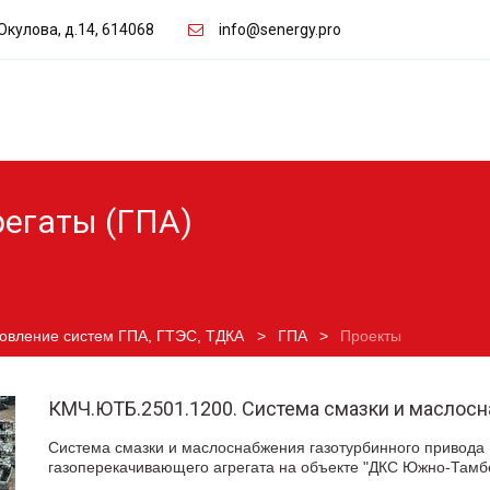
Окулова, д.14
,
614068
info@senergy.pro
егаты (ГПА)
товление систем ГПА, ГТЭС, ТДКА
   >   
ГПА
>  
 Проекты
КМЧ.ЮТБ.2501.1200. Система смазки и маслосн
Система смазки и маслоснабжения газотурбинного привода 
газоперекачивающего агрегата на объекте "ДКС Южно-Тамб