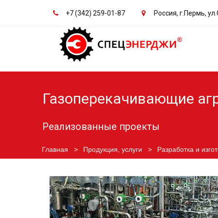
+7 (342)
259-01-87
Россия
,
г.Пермь
,
ул.
Газоперекачивающие агр
Реализованные проекты
Главная
   >   
Продукция, услуги
   >   
Разработка и изго